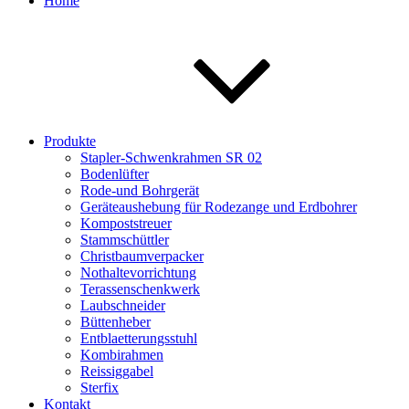
Home
Produkte
Stapler-Schwenkrahmen SR 02
Bodenlüfter
Rode-und Bohrgerät
Geräteaushebung für Rodezange und Erdbohrer
Kompoststreuer
Stammschüttler
Christbaumverpacker
Nothaltevorrichtung
Terassenschenkwerk
Laubschneider
Büttenheber
Entblaetterungsstuhl
Kombirahmen
Reissiggabel
Sterfix
Kontakt