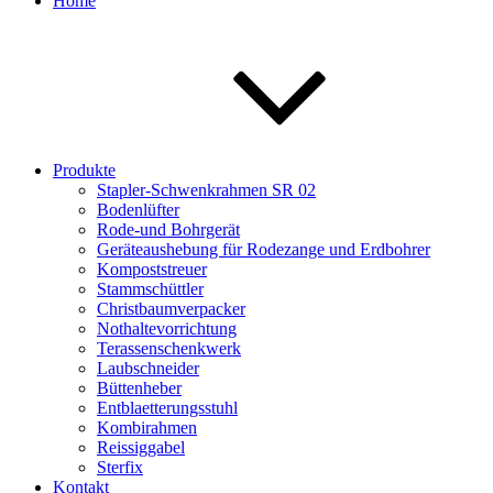
Home
Produkte
Stapler-Schwenkrahmen SR 02
Bodenlüfter
Rode-und Bohrgerät
Geräteaushebung für Rodezange und Erdbohrer
Kompoststreuer
Stammschüttler
Christbaumverpacker
Nothaltevorrichtung
Terassenschenkwerk
Laubschneider
Büttenheber
Entblaetterungsstuhl
Kombirahmen
Reissiggabel
Sterfix
Kontakt