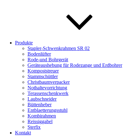
Produkte
Stapler-Schwenkrahmen SR 02
Bodenlüfter
Rode-und Bohrgerät
Geräteaushebung für Rodezange und Erdbohrer
Kompoststreuer
Stammschüttler
Christbaumverpacker
Nothaltevorrichtung
Terassenschenkwerk
Laubschneider
Büttenheber
Entblaetterungsstuhl
Kombirahmen
Reissiggabel
Sterfix
Kontakt