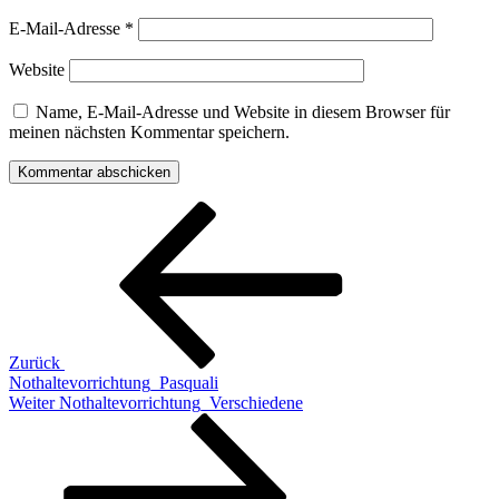
E-Mail-Adresse
*
Website
Name, E-Mail-Adresse und Website in diesem Browser für
meinen nächsten Kommentar speichern.
Beitragsnavigation
Vorheriger
Beitrag
Zurück
Nothaltevorrichtung_Pasquali
Nächster
Weiter
Nothaltevorrichtung_Verschiedene
Beitrag