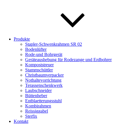
Produkte
Stapler-Schwenkrahmen SR 02
Bodenlüfter
Rode-und Bohrgerät
Geräteaushebung für Rodezange und Erdbohrer
Kompoststreuer
Stammschüttler
Christbaumverpacker
Nothaltevorrichtung
Terassenschenkwerk
Laubschneider
Büttenheber
Entblaetterungsstuhl
Kombirahmen
Reissiggabel
Sterfix
Kontakt