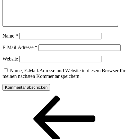
Name
*
E-Mail-Adresse
*
Website
Name, E-Mail-Adresse und Website in diesem Browser für
meinen nächsten Kommentar speichern.
Beitragsnavigation
Vorheriger
Beitrag